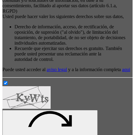
consultas y/o solicitudes de información, en base a su
consentimiento, facilitado al aportar sus datos (artículo 6.1.a,
RGPD)
Usted puede hacer valer los siguientes derechos sobre sus datos,
Derecho de información, acceso, de rectificación, de
oposición, de supresión ("al olvido"), de limitación del
tratamiento, de portabilidad, de no ser objeto de decisiones
individuales automatizadas.
Recuerde que ejercitar sus derechos es gratuito. También
puede usted presentar una reclamación ante la
autoridad de control.
Puede usted acceder al
aviso legal
y a la información completa
aqui