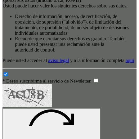
aportar sus datos (artículo 6.1.a, RGPD)
Usted puede hacer valer los siguientes derechos sobre sus datos,
Derecho de información, acceso, de rectificación, de
oposición, de supresión ("al olvido"), de limitación del
tratamiento, de portabilidad, de no ser objeto de decisiones
individuales automatizadas.
Recuerde que ejercitar sus derechos es gratuito. También
puede usted presentar una reclamación ante la
autoridad de control.
Puede usted acceder al
aviso legal
y a la información completa
aqui
* Deseo suscribirme al servicio de Newsletter.