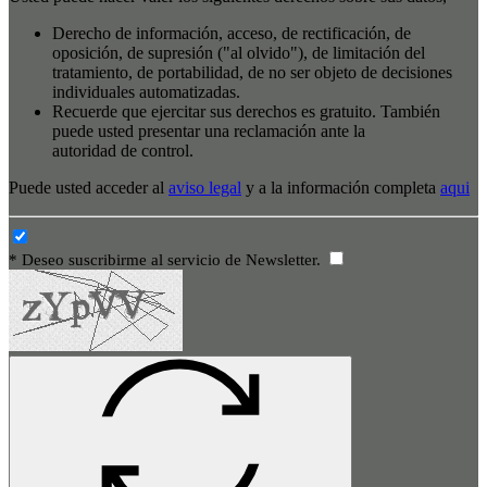
Derecho de información, acceso, de rectificación, de
oposición, de supresión ("al olvido"), de limitación del
tratamiento, de portabilidad, de no ser objeto de decisiones
individuales automatizadas.
Recuerde que ejercitar sus derechos es gratuito. También
puede usted presentar una reclamación ante la
autoridad de control.
Puede usted acceder al
aviso legal
y a la información completa
aqui
* Deseo suscribirme al servicio de Newsletter.