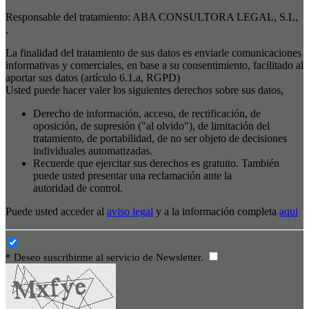
Responsable del tratamiento: ABA CONSULTORA LEGAL, S.L,
,
La finalidad del tratamiento de sus datos es enviarle comunicaciones
informativas y comerciales, en base a su consentimiento, facilitado al
aportar sus datos (artículo 6.1.a, RGPD)
Usted puede hacer valer los siguientes derechos sobre sus datos,
Derecho de información, acceso, de rectificación, de
oposición, de supresión ("al olvido"), de limitación del
tratamiento, de portabilidad, de no ser objeto de decisiones
individuales automatizadas.
Recuerde que ejercitar sus derechos es gratuito. También
puede usted presentar una reclamación ante la
autoridad de control.
Puede usted acceder al
aviso legal
y a la información completa
aqui
* Deseo suscribirme al servicio de Newsletter.